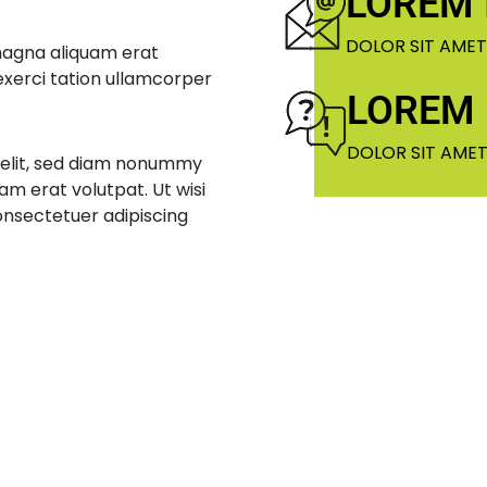
LOREM 
DOLOR SIT AMET
magna aliquam erat
exerci tation ullamcorper
LOREM
DOLOR SIT AMET
 elit, sed diam nonummy
am erat volutpat. Ut wisi
nsectetuer adipiscing