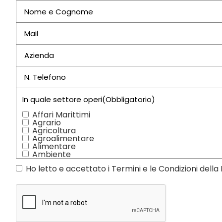
Nome e
Cognome
(Obbligatorio)
Email
(Obbligatorio)
Azienda
(Obbligatorio)
N.
Telefono
(Obbligatorio)
In quale settore operi
(Obbligatorio)
Affari Marittimi
Agrario
Agricoltura
Agroalimentare
Alimentare
Ambiente
Artigianato
Privacy
Ho letto e accettato i Termini e le Condizioni della
Assicurativo
Audiovisivo
flag
(Obbligatorio)
Bancario
Commercio
Costruzioni
Cultura
Diritti e Sociale